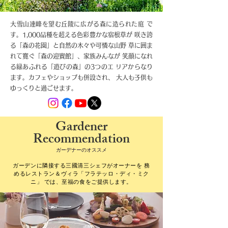
大雪山連峰を望む丘陵に広がる森に造られた庭 で
す。1,000品種を超える色彩豊かな宿根草が 咲き誇
る「森の花園」と自然の木々や可憐な山野 草に囲ま
れて寛ぐ「森の迎賓館」、家族みんなが 笑顔になれ
る緑あふれる「遊びの森」の3つのエ リアからなり
ます。カフェやショップも併設され、 大人も子供も
ゆっくりと過ごせます。
Gardener
Recommendation
ガーデナーのオススメ
ガーデンに隣接する三國清三シェフがオーナーを 務
めるレストラン＆ヴィラ「フラテッロ・ディ・ミク
ニ」 では、至福の食をご提供します。