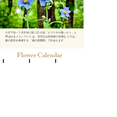
６月下旬～７月中旬に
咲く
幻 の花「ヒマラヤの青いケシ」と
呼ばれるメコノプシス は、冷涼な山岳気候の当地な らでは。
森の息吹を体感する 「森の迎賓館」で出会えます
Flower Calendar
5~6月
7∼8月
9~10月
オ
ジ
サ
オ
ギ
ラ
バ
タ
シ
ナ
リ
ナ
ノ
ス、
シ
エ
カ
ョ
ン
ン
ウ
レ
パ
マ、
イ
ニ
ア
ソ
ュ
ス
ウ、
ラ、
タ
ブ
エ
ー、
ル
キ
ホ