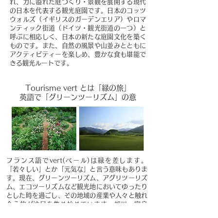
れ、
力に溢れた庭づくり・景観を展開する現代
の日本を代表する観光庭園です。
日本のコッツ
ウォルズ（イギリスのガーデンエリア）や
ロマ
ンティック街道（ドイツ・観光街道の一つ）と
呼ぶに相応しく、
日本の新たな庭園文化を築く
ものです。
また、自然の風景や山並みとともに
アクティビティーを楽しめ、
豊かな食も堪能で
きる観光ルートです。
T
ourisme vert とは「緑の旅」
英語で「グリーンツーリズム」の意
フランス語でvert(べール)は緑を差します。
「若々しい」とか「元気な」と言う意味もありま
す。現在、グリーンツーリズム、アグリツーリズ
ム、エコツーリズムなど観光地においてゆったり
とした時を過ごし、その地域の産業や人々と触れ
合う旅が注目を集め始めています。旭川・富良
野・十勝には、美しい庭園や豊かな自然環境を体